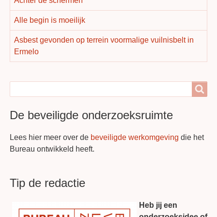
Achter de schermen
Alle begin is moeilijk
Asbest gevonden op terrein voormalige vuilnisbelt in
Ermelo
Search
Search
De beveiligde onderzoeksruimte
Lees hier meer over de
beveiligde werkomgeving
die het
Bureau ontwikkeld heeft.
Tip de redactie
Heb jij een
onderzoeksidee of