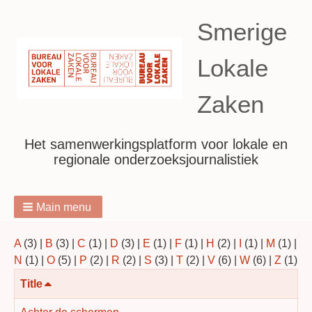
Smerige
Lokale
Zaken
Het samenwerkingsplatform voor lokale en
regionale onderzoeksjournalistiek
Main menu
Breadcrumbs
A
(3)
|
B
(3)
|
C
(1)
|
D
(3)
|
E
(1)
|
F
(1)
|
H
(2)
|
I
(1)
|
M
(1)
|
N
(1)
|
O
(5)
|
P
(2)
|
R
(2)
|
S
(3)
|
T
(2)
|
V
(6)
|
W
(6)
|
Z
(1)
Aflopend
Title
sorteren