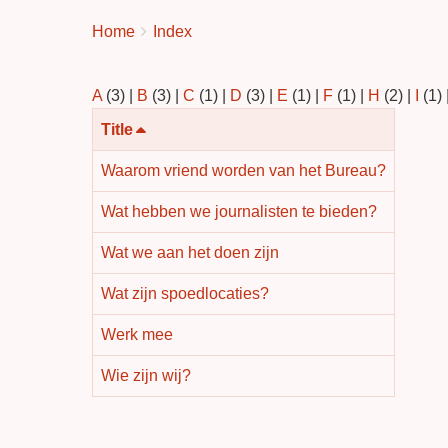
You
Breadcrumbs
Home
Index
are
here:
A
(3)
|
B
(3)
|
C
(1)
|
D
(3)
|
E
(1)
|
F
(1)
|
H
(2)
|
I
(1)
Aflopend
Title
sorteren
Waarom vriend worden van het Bureau?
Wat hebben we journalisten te bieden?
Wat we aan het doen zijn
Wat zijn spoedlocaties?
Werk mee
Wie zijn wij?