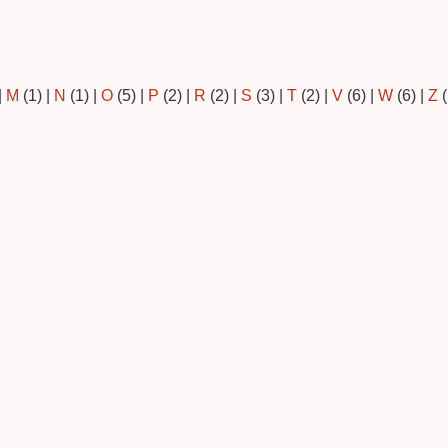
|
M
(1)
|
N
(1)
|
O
(5)
|
P
(2)
|
R
(2)
|
S
(3)
|
T
(2)
|
V
(6)
|
W
(6)
|
Z
(