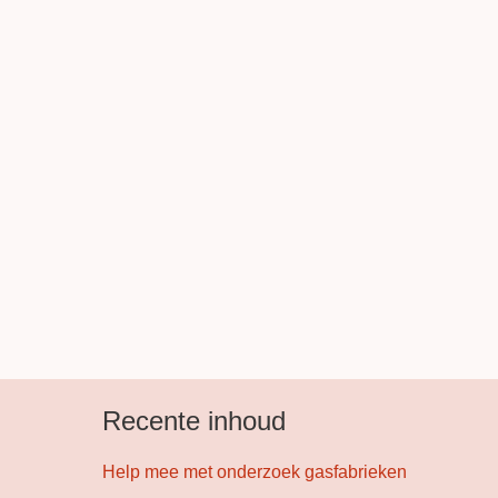
Recente inhoud
Help mee met onderzoek gasfabrieken